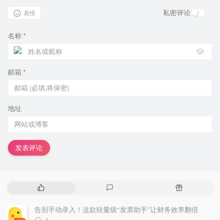
私密评论
表情
名称
*
🎲
邮箱
*
地址
发表评论
热
最
随
门
新
机
文
评
文
告别手动录入！这款轻量级“发票助手”让财务效率翻倍
章
论
章
评
4