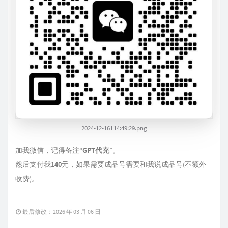
2024-12-16T14:49:29.png
加我微信，记得备注“
GPT代充
”。
然后支付我
140
元，如果需要成品号需要和我说成品号(不额外
收费)。
最后修改：2026 年 03 月 06 日