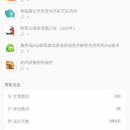
论
数：
将电脑文件夹变为手机可以访问
评
3
论
数：
阿里云域名优惠口令（2025年）
评
3
论
数：
服务端php获取微信推送的信息并解密支持所有php版本
评
3
论
数：
此内容被密码保护
评
0
论
数：
博客信息
文章数目
112
评论数目
26
运行天数
2年6天