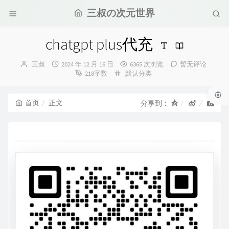
三叔の次元世界
chatgpt plus代充
博
发
三叔
2024 年 12 月 16 日
6365 次浏览
暂无评论
主：
布
分
218字数
默认分类
时
类：
间：
首页
正文
分享到：