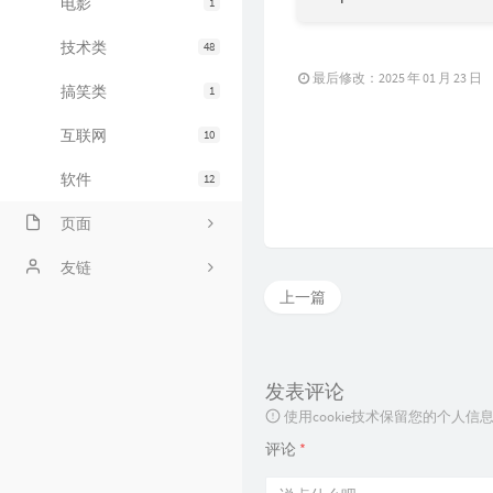
电影
1
技术类
48
最后修改：2025 年 01 月 23 日
搞笑类
1
互联网
10
软件
12
页面
关于
友链
上一篇
links
友人C的博客
时光机
阳兄的博客
发表评论
bilibili追番
使用cookie技术保留您的个人
标签云
评论
*
友人帐