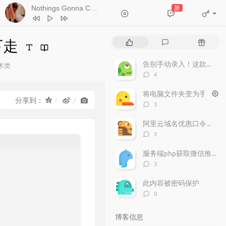
Nothings Gonna Change My Love For You
新
- George Benson
1
Forever Young (Live)
朴树
下走
热
最
随
2
清白之年 (Live)
朴树
门
新
机
文
评
文
告别手动录入！这款轻量级“发票助手”让财务效率翻倍
术类
3
少年与海
G.E.M.邓紫棋
章
论
章
评
：
4
4
Nothings Gonna Change My Love
论
数：
将电脑文件夹变为手机可以访问
For You
George Benson
5
SpongeBob Squarepants-
分享到：
评
3
SpongeBob Squarepants Theme (TØm
论
6
Closer
The Chainsmokers / Halsey
数：
阿里云域名优惠口令（2025年）
Bootleg)（TØm Remix）
TØm
评
3
论
数：
服务端php获取微信推送的信息并解密支持所有php版本
评
3
论
数：
此内容被密码保护
评
0
论
数：
博客信息