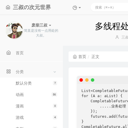
三叔の次元世界
多线程
废柴三叔
简直是没有一点用处的
大叔。
博
三
主：
首页
首页
正文
分类
默认分类
7
List<CompletableFutu
动画
56
for (A a: aList) {

    CompletableFutur
漫画
0
        .....业务处理

    });

    futures.add(futur
游戏
4
}

CompletableFuture.al