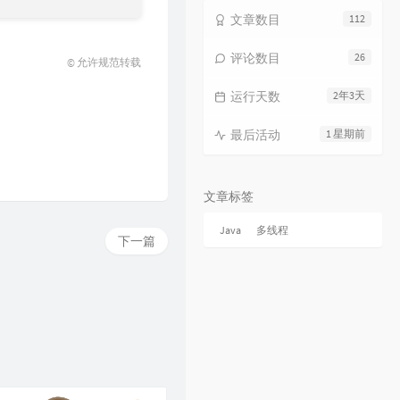
文章数目
112
评论数目
26
© 允许规范转载
运行天数
2年3天
最后活动
1 星期前
文章标签
Java
多线程
下一篇