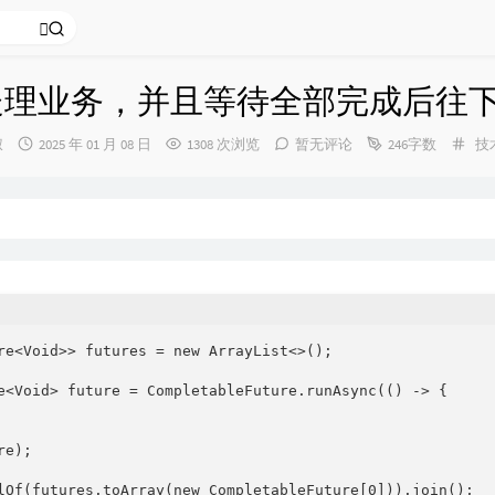
处理业务，并且等待全部完成后往
发
分
叔
2025 年 01 月 08 日
1308 次浏览
暂无评论
246字数
技
布
类
时
间：
re<Void>> futures = new ArrayList<>();

e<Void> future = CompletableFuture.runAsync(() -> {

e);

lOf(futures.toArray(new CompletableFuture[0])).join();