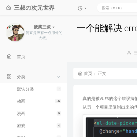
三叔の次元世界
一个能解决 error R
废柴三叔
简直是没有一点用处的
大叔。
博
首页
主
首页
正文
分类
默认分类
7
真的是被VUE3的这个错误搞
动画
56
从另一个项目里复制出来的
漫画
0
游戏
4