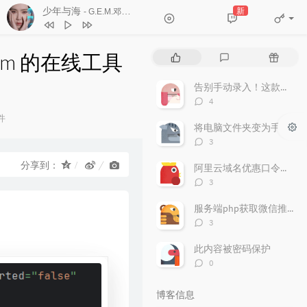
少年与海
新
- G.E.M.邓紫棋
1
Forever Young (Live)
朴树
custom 的在线工具
热
最
随
2
清白之年 (Live)
朴树
门
新
机
文
评
文
告别手动录入！这款轻量级“发票助手”让财务效率翻倍
3
少年与海
G.E.M.邓紫棋
章
论
章
评
4
4
Nothings Gonna Change My Love
论
件
数：
将电脑文件夹变为手机可以访问
：
For You
George Benson
5
SpongeBob Squarepants-
评
3
SpongeBob Squarepants Theme (TØm
论
6
Closer
The Chainsmokers / Halsey
数：
分享到：
阿里云域名优惠口令（2025年）
Bootleg)（TØm Remix）
TØm
评
3
论
数：
服务端php获取微信推送的信息并解密支持所有php版本
评
3
论
数：
此内容被密码保护
评
0
论
数：
博客信息