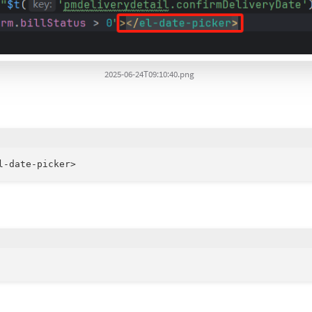
2025-06-24T09:10:40.png
l-date-picker>