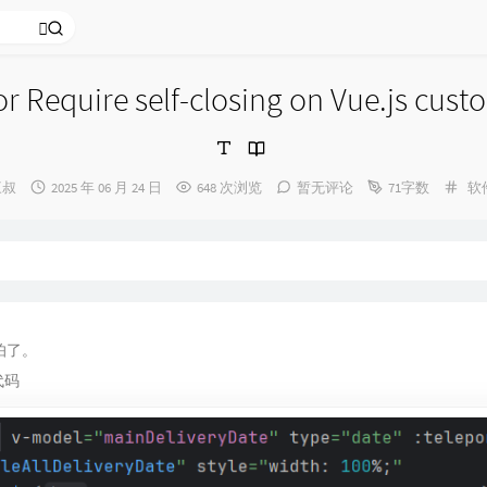
equire self-closing on Vue.js 
发
分
三叔
2025 年 06 月 24 日
648 次浏览
暂无评论
71字数
软
：
布
类
时
间：
怕了。
代码