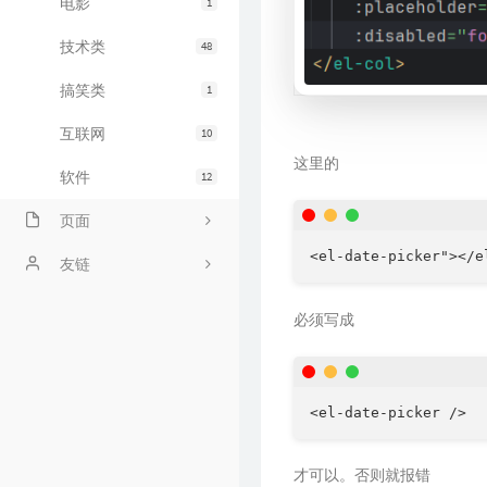
电影
1
技术类
48
搞笑类
1
互联网
10
这里的
软件
12
页面
<el-date-picker"></e
关于
友链
links
友人C的博客
必须写成
时光机
阳兄的博客
bilibili追番
标签云
才可以。否则就报错
友人帐