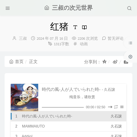
三叔の次元世界
红猪
博
发
三叔
2024 年 07 月 16 日
2206 次浏览
暂无评论
主：
布
分
1311字数
动画
时
类：
间：
首页
正文
分享到：
時代の風-人が人でいられた時-
- 久石譲
纯音乐，请欣赏
00:00
/
02:50
1
時代の風-人が人でいられた時-
久石譲
2
MAMMAIUTO
久石譲
3
Addio!
久石譲