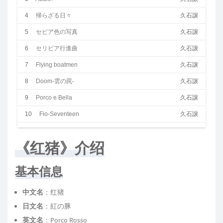
4
帰らざる日々
久石譲
5
セピア色の写真
久石譲
6
セリビア行進曲
久石譲
7
Flying boatmen
久石譲
8
Doom-雲の罠-
久石譲
9
Porco e Bella
久石譲
10
Fio-Seventeen
久石譲
11
ピッコロの女たち
久石譲
《红猪》介绍
12
Friend
久石譲
13
Partner ship
久石譲
基本信息
14
狂気
久石譲
中文名
：红猪
15
アドリアの海へ
久石譲
日文名
：紅の豚
16
遠き時代を求めて
久石譲
英文名
：Porco Rosso