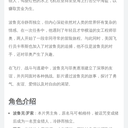
猎人，驾驶红色的水上飞机在亚得里亚海上打击空中海盗，以
赚取赏金为生。
波鲁克冷静而独立，但内心深处依然对人类的世界怀有复杂的
情感。在一次任务中，他遇到了年轻且才华横溢的女工程师菲
奥，两人开始了一段非同寻常的冒险旅程。与此同时，美国飞
行员卡蒂斯也加入了对波鲁克的追捕，他不仅是波鲁克的对
手，还对菲奥产生了兴趣。
在飞行、战斗与逃避中，波鲁克与菲奥逐渐建立了深厚的友
谊，并共同面对各种挑战。影片通过波鲁克的故事，探讨了勇
气、友谊、爱情以及对自由的渴望。
角色介绍
波鲁克·罗索
：本片男主角，原名马可·帕格特，被诅咒变成猪
后成为一名赏金猎人，冷静而独立。