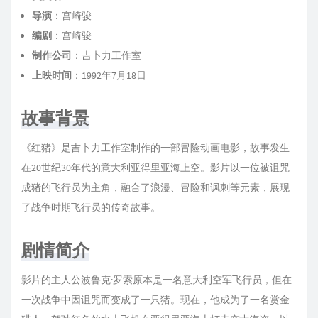
17
荒野の一目惚れ
久石譲
导演
：宫崎骏
18
夏の終わりに
久石譲
编剧
：宫崎骏
制作公司
：吉卜力工作室
19
失われた魂-LOST SPIRIT-
久石譲
上映时间
：1992年7月18日
20
Dog fight
久石譲
21
Porco e Bella-Ending-
久石譲
故事背景
22
さくらんぼの実る頃
加藤登紀子
《红猪》是吉卜力工作室制作的一部冒险动画电影，故事发生
23
時には昔の話を
加藤登紀子
在20世纪30年代的意大利亚得里亚海上空。影片以一位被诅咒
成猪的飞行员为主角，融合了浪漫、冒险和讽刺等元素，展现
了战争时期飞行员的传奇故事。
剧情简介
影片的主人公波鲁克·罗索原本是一名意大利空军飞行员，但在
一次战争中因诅咒而变成了一只猪。现在，他成为了一名赏金