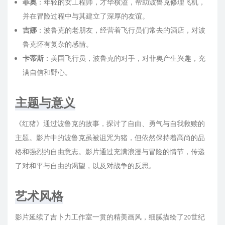
菲奥
：年轻的女工程师，才华横溢，帮助波鲁克修理飞机，
并在冒险过程中与其建立了深厚的友谊。
吉娜
：波鲁克的老朋友，经营着飞行员们常去的酒店，对波
鲁克怀有复杂的感情。
卡蒂斯
：美国飞行员，波鲁克的对手，对菲奥产生兴趣，充
满自信和野心。
主题与意义
《红猪》通过波鲁克的故事，探讨了自由、勇气与自我救赎的
主题。影片中的波鲁克虽被诅咒为猪，但依然保持着高尚的品
格和强烈的自由意志。影片通过充满浪漫与冒险的情节，传递
了对和平与自由的渴望，以及对战争的反思。
艺术风格
影片延续了吉卜力工作室一贯的精美画风，细腻描绘了20世纪