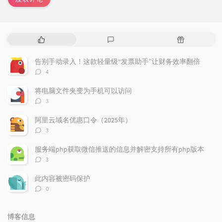
热
最
随
门
新
机
文
评
文
告别手动录入！这款轻量级“发票助手”让财务效率翻倍
章
论
章
评
4
论
数：
将电脑文件夹变为手机可以访问
评
3
论
数：
阿里云域名优惠口令（2025年）
评
3
论
数：
服务端php获取微信推送的信息并解密支持所有php版本
评
3
论
数：
此内容被密码保护
评
0
论
数：
博客信息