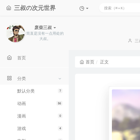
三叔の次元世界
废柴三叔
简直是没有一点用处的
大叔。
博
三
主
首页
首页
正文
分类
默认分类
7
动画
56
漫画
0
游戏
4