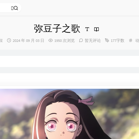
弥豆子之歌
发
分
叔
2024 年 09 月 03 日
1950 次浏览
暂无评论
177字数
：
布
类
时
间：