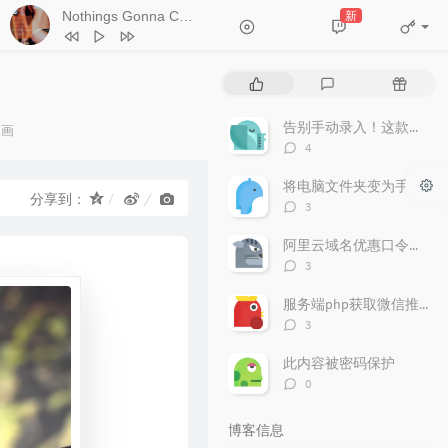
Nothings Gonna Change My Love For You
新
- George Benson
1
Forever Young (Live)
朴树
热
最
随
2
清白之年 (Live)
朴树
门
新
机
文
评
文
告别手动录入！这款轻量级“发票助手”让财务效率翻倍
动画
3
少年与海
G.E.M.邓紫棋
章
论
章
评
：
4
4
Nothings Gonna Change My Love
论
数：
将电脑文件夹变为手机可以访问
For You
George Benson
5
SpongeBob Squarepants-
分享到：
评
3
SpongeBob Squarepants Theme (TØm
论
6
Closer
The Chainsmokers / Halsey
数：
阿里云域名优惠口令（2025年）
Bootleg)（TØm Remix）
TØm
评
3
论
数：
服务端php获取微信推送的信息并解密支持所有php版本
评
3
论
数：
此内容被密码保护
评
0
论
数：
博客信息