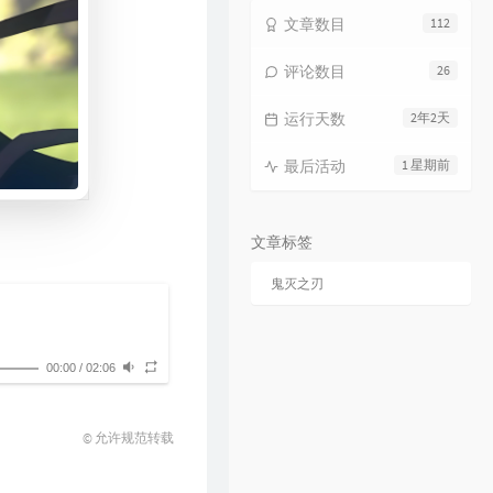
文章数目
112
评论数目
26
运行天数
2年2天
最后活动
1 星期前
文章标签
鬼灭之刃
00:00
/
02:06
© 允许规范转载