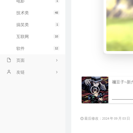
电影
1
技术类
48
搞笑类
1
互联网
10
软件
12
页面
关于
友链
禰豆子~新
links
友人C的博客
时光机
阳兄的博客
bilibili追番
最后修改：2024 年 09 月 03 日
标签云
友人帐