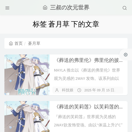
三叔の次元世界
标签 蒼月草 下的文章
首页
蒼月草
《葬送的弗里伦》弗里伦的披风与法杖、希梅尔故乡之花「蒼月草」为灵感！2WAY款发饰登场
MAYLA 推出以《葬送的弗里伦》世界
观为灵感的 2WAY 发饰。该系列由以
「体温上升2°C」为概念的时...
科技娘
2025 年 09 月 15 日
暂
《葬送的芙莉莲》以芙莉莲的披风与魔杖、欣梅尔故乡之花「苍月草」为灵感！2WAY款发饰登场
『葬送的芙莉莲』世界观为灵感的
2WAY款发饰登场。由以“体温上升2°C”