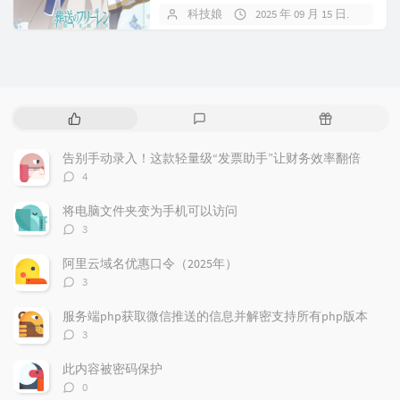
为概念的时尚品牌 MAYLA 推...
科技娘
2025 年 09 月 15 日
暂
热
最
随
门
新
机
文
评
文
告别手动录入！这款轻量级“发票助手”让财务效率翻倍
章
论
章
评
4
论
数：
将电脑文件夹变为手机可以访问
评
3
论
数：
阿里云域名优惠口令（2025年）
评
3
论
数：
服务端php获取微信推送的信息并解密支持所有php版本
评
3
论
数：
此内容被密码保护
评
0