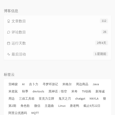
论
数：
博客信息
文章数目
112
评论数目
26
运行天数
2年4天
最后活动
1 星期前
标签云
宫崎骏
AI
吉卜力
寻梦环游记
米格尔
周边商品
Java
米老鼠
秋季
devtools
黑神话：悟空
米奇
TV动画
新海诚
周边
三叔工具箱
亚克力立牌
鬼灭之刃
chatgpt
MAYLA
簪
第2期
角色歌
微信
主题曲
Linux
唐老鸭
截止9月22日
阿里云优惠码
MQTT