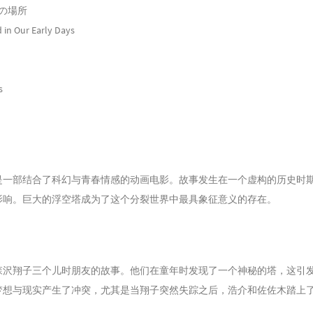
束の場所
 in Our Early Days
s
是一部结合了科幻与青春情感的动画电影。故事发生在一个虚构的历史时
影响。巨大的浮空塔成为了这个分裂世界中最具象征意义的存在。
所
こう、約束の場所」
森沢翔子三个儿时朋友的故事。他们在童年时发现了一个神秘的塔，这引
梦想与现实产生了冲突，尤其是当翔子突然失踪之后，浩介和佐佐木踏上