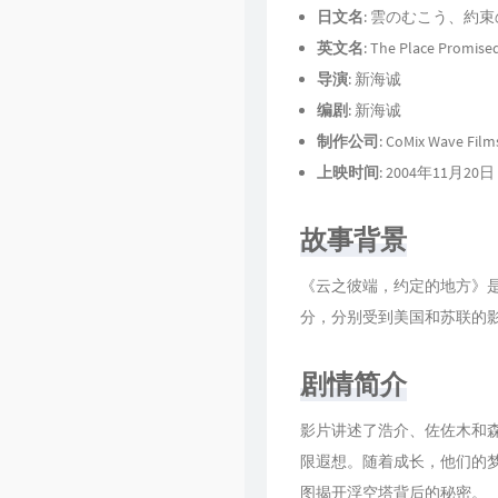
日文名
: 雲のむこう、約
17
衝撃～眠り姫
英文名
: The Place Promised
18
ひとときの再会
导演
: 新海诚
19
永遠の夏
编剧
: 新海诚
20
二人の葛藤
制作公司
: CoMix Wave Film
上映时间
: 2004年11月20日
21
サユリの世界
22
タクヤの決意
故事背景
23
ヒロキの旋律
《云之彼端，约定的地方》
24
開戦～ヴェラシーラ
分，分别受到美国和苏联的
25
雲のむこう、約束の場
26
きみのこえ
剧情简介
27
パイロット版「雲のむ
影片讲述了浩介、佐佐木和
限遐想。随着成长，他们的
图揭开浮空塔背后的秘密。