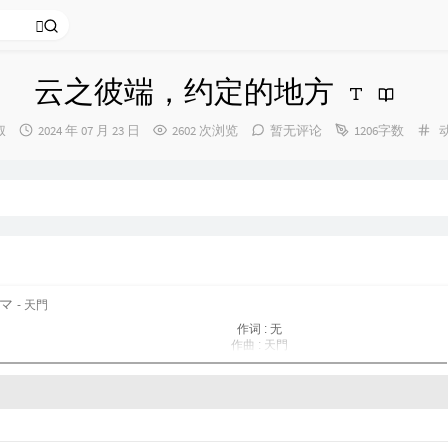
云之彼端，约定的地方
发
分
叔
2024 年 07 月 23 日
2602 次浏览
暂无评论
1206字数
：
布
类
时
间：
マ
- 天門
作词 : 无
作曲 : 天門
纯音乐，请欣赏