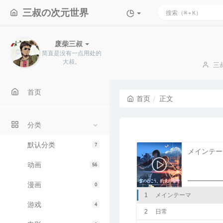
三叔の次元世界
废柴三叔
简直是没有一点用处的
大叔。
博
三
主
首页
首页
正文
分类
默认分类
7
メインテー
动画
56
漫画
0
1
メインテーマ
游戏
4
2
日常