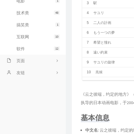
电影
1
3
駅
技术类
48
4
サユリ
5
二人の計画
搞笑类
1
6
もう一つの夢
互联网
10
7
希望と憧れ
软件
12
8
遠い約束
页面
9
サユリの旋律
关于
友链
10
兆候
11
無垢
links
友人C的博客
12
夏の終わり
《云之彼端，约定的地方》（日文名：
时光机
阳兄的博客
13
探求
执导的日本动画电影，于200
bilibili追番
14
世界の見る夢
基本信息
标签云
15
誰もいない場所
中文名
: 云之彼端，约定
16
孤独
友人帐