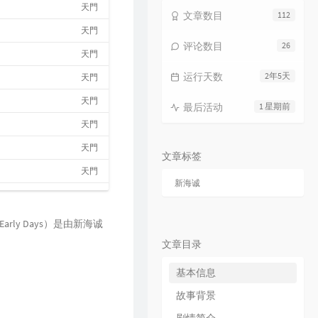
天門
文章数目
112
天門
评论数目
26
天門
运行天数
2年5天
天門
天門
最后活动
1 星期前
天門
天門
文章标签
天門
新海诚
天門
天門
arly Days）是由新海诚
天門
文章目录
天門
基本信息
天門
故事背景
天門