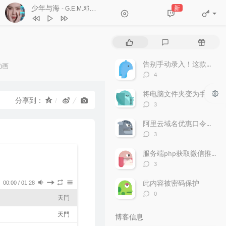
少年与海
新
- G.E.M.邓紫棋
1
Forever Young (Live)
朴树
热
最
随
2
清白之年 (Live)
朴树
门
新
机
文
评
文
告别手动录入！这款轻量级“发票助手”让财务效率翻倍
动画
3
少年与海
G.E.M.邓紫棋
章
论
章
评
：
4
4
Nothings Gonna Change My Love
论
数：
将电脑文件夹变为手机可以访问
For You
George Benson
5
SpongeBob Squarepants-
分享到：
评
3
SpongeBob Squarepants Theme (TØm
论
6
Closer
The Chainsmokers / Halsey
数：
阿里云域名优惠口令（2025年）
Bootleg)（TØm Remix）
TØm
评
3
论
数：
服务端php获取微信推送的信息并解密支持所有php版本
评
3
论
数：
此内容被密码保护
00:00
/
01:28
评
0
天門
论
数：
天門
博客信息