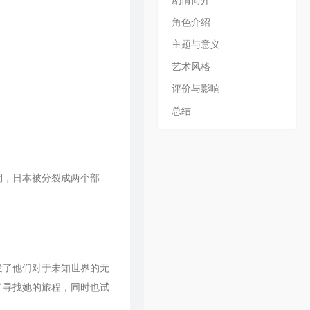
剧情简介
天門
角色介绍
天門
主题与意义
天門
艺术风格
天門
评价与影响
天門
总结
天門
天門
期，日本被分裂成两个部
天門
天門
川嶋あい
天門
发了他们对于未知世界的无
了寻找她的旅程，同时也试