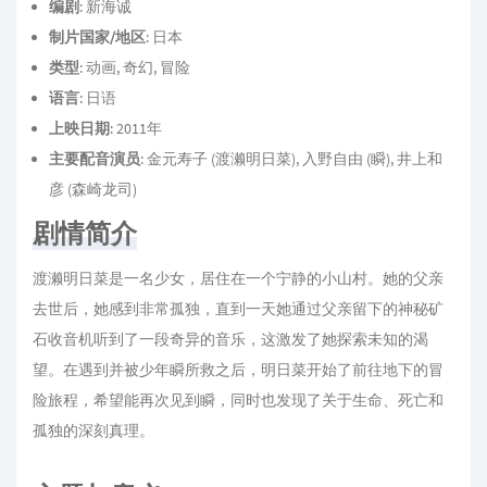
编剧
: 新海诚
17
カナンの老婆
天門
制片国家/地区
: 日本
18
シンとセリ
天門
类型
: 动画, 奇幻, 冒险
19
モリサキの回想
天門
语言
: 日语
20
夢
天門
上映日期
: 2011年
主要配音演员
21
夷族の塔
: 金元寿子 (渡濑明日菜), 入野自由 (瞬), 井上和
天門
彦 (森崎龙司)
22
引き離される二人
天門
剧情简介
23
河原にて
天門
24
到着
天門
渡濑明日菜是一名少女，居住在一个宁静的小山村。她的父亲
25
アモロートの老人
天門
去世后，她感到非常孤独，直到一天她通过父亲留下的神秘矿
26
アガルタの歴史
天門
石收音机听到了一段奇异的音乐，这激发了她探索未知的渴
望。在遇到并被少年瞬所救之后，明日菜开始了前往地下的冒
27
夕げの席で
多田彰文
险旅程，希望能再次见到瞬，同时也发现了关于生命、死亡和
28
ミミとの別れ
天門
孤独的深刻真理。
29
命の転生
天門
30
シン、僧兵隊を追う
天門