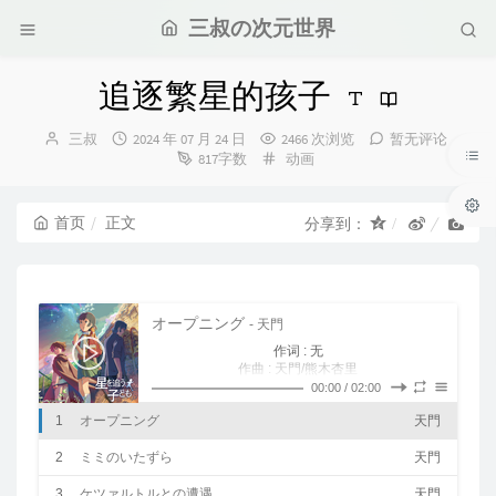
三叔の次元世界
追逐繁星的孩子
博
发
三叔
2024 年 07 月 24 日
2466 次浏览
暂无评论
主：
布
分
817字数
动画
时
类：
间：
首页
正文
分享到：
オープニング
- 天門
作词 : 无
作曲 : 天門/熊木杏里
纯音乐，请欣赏
00:00
/
02:00
1
オープニング
天門
2
ミミのいたずら
天門
3
ケツァルトルとの遭遇
天門