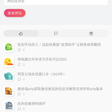
发表评论
热
最
随
门
新
机
文
评
文
告别手动录入！这款轻量级“发票助手”让财务效率翻倍
章
论
章
评
4
论
数：
将电脑文件夹变为手机可以访问
评
3
论
数：
阿里云域名优惠口令（2025年）
评
3
论
数：
服务端php获取微信推送的信息并解密支持所有php版本
评
3
论
数：
此内容被密码保护
评
0