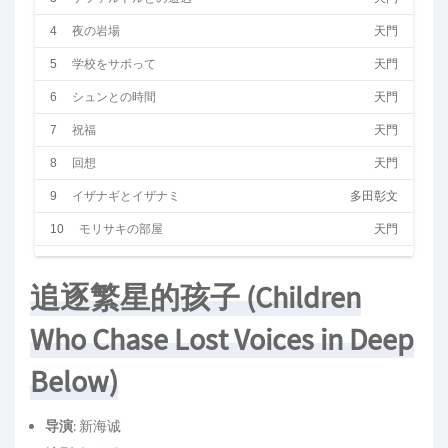
4
夜の岩場
天門
5
学校をサボって
天門
6
シュンとの時間
天門
7
祝福
天門
8
回想
天門
9
イザナギとイザナミ
多田彰文
10
モリサキの部屋
天門
11
岩場の光、駆け出す
天門
追逐繁星的孩子 (Children
12
アルカンジェリ
天門
Who Chase Lost Voices in Deep
13
モリサキの正体
天門
14
狭間の海
天門
Below)
15
アスナの決意
天門
导演
: 新海诚
16
アガルタ
天門