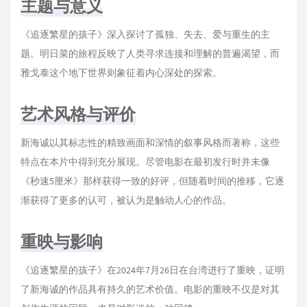
主题与意义
31
僧兵隊との戦い
天門
《追逐繁星的孩子》深入探讨了孤独、失去、爱与重生的主
32
フィニス・テラ
天門
题。明日菜的旅程反映了人类寻求连接和理解的普遍渴望，而
33
モリサキとの別れ
天門
雅戈泰这个地下世界则象征着内心深处的探索。
34
逃げるアスナ
天門
艺术风格与评价
35
夜明け
天門
36
落下
天門
新海诚以其标志性的精致画面和深情的叙事风格而著称，这些
37
願い
天門
特点在本片中得到充分展现。尽管电影在最初发行时并未像
38
Hello Goodbye & Hello (For Movie)
熊木杏里
《秒速5厘米》那样获得一致的好评，但随着时间的推移，它逐
渐获得了更多的认可，被认为是触动人心的作品。
39
特報1
天門
40
特報2
天門
重映与影响
41
廃村にて
多田彰文
42
シンの苛立ち
多田彰文
《追逐繁星的孩子》在2024年7月26日在台湾进行了重映，证明
了新海诚的作品具有持久的艺术价值。电影的重映不仅是对其
43
Hello Goodbye & Hello
熊木杏里