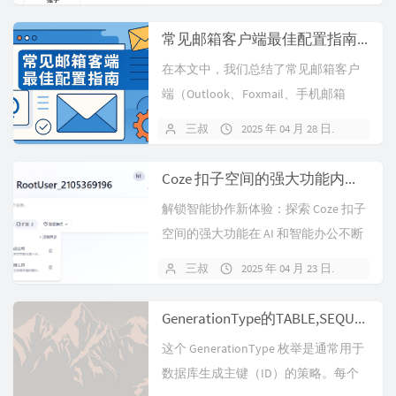
常见邮箱客户端最佳配置指南（IMAP/SMTP完整攻略）
在本文中，我们总结了常见邮箱客户
端（Outlook、Foxmail、手机邮箱
等）连接配置的最佳实践，包括...
三叔
2025 年 04 月 28 日
暂无
Coze 扣子空间的强大功能内测邀请链接
解锁智能协作新体验：探索 Coze 扣子
空间的强大功能在 AI 和智能办公不断
革新的今天，Coze（扣子...
三叔
2025 年 04 月 23 日
暂无
GenerationType的TABLE,SEQUENCE,IDENTITY,UUID,AUTO 有什么用？
这个 GenerationType 枚举是通常用于
数据库生成主键（ID）的策略。每个