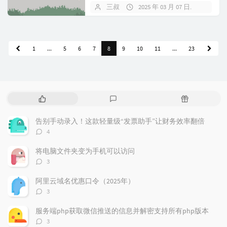
值代表不同的主键生成...
三叔
2025 年 03 月 07 日
暂无
1
...
5
6
7
8
9
10
11
...
23
热
最
随
门
新
机
文
评
文
告别手动录入！这款轻量级“发票助手”让财务效率翻倍
章
论
章
评
4
论
数：
将电脑文件夹变为手机可以访问
评
3
论
数：
阿里云域名优惠口令（2025年）
评
3
论
数：
服务端php获取微信推送的信息并解密支持所有php版本
评
3