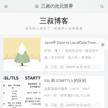
三叔の次元世界
三叔博客
迷失的人迷失了，相逢的人会再相逢
Java中 Date vs LocalDateTime（中国时区版对照表）
好的，懂了！ 我给你总结一版适合中
国（北京时间，东八区）使用的 ✅
Date vs LocalDat...
三叔
2025 年 04 月 29 日
暂无
SSL 和 STARTTLS 的区别
在配置邮件服务（SMTP、IMAP、
POP）时，经常遇到 SSL/TLS 和
STARTTLS 两种加密...
三叔
2025 年 04 月 28 日
暂无