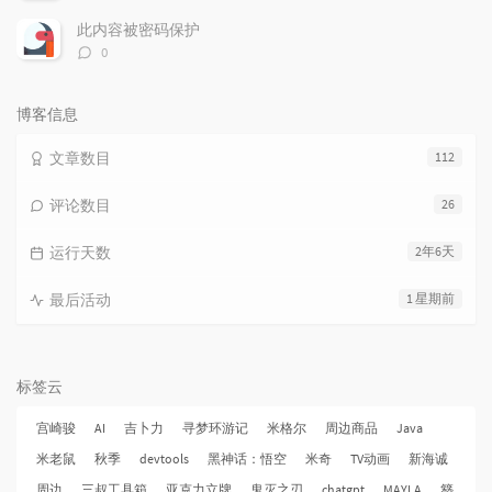
论
数：
此内容被密码保护
评
0
论
数：
博客信息
文章数目
112
评论数目
26
运行天数
2年6天
最后活动
1 星期前
标签云
宫崎骏
AI
吉卜力
寻梦环游记
米格尔
周边商品
Java
米老鼠
秋季
devtools
黑神话：悟空
米奇
TV动画
新海诚
周边
三叔工具箱
亚克力立牌
鬼灭之刃
chatgpt
MAYLA
簪