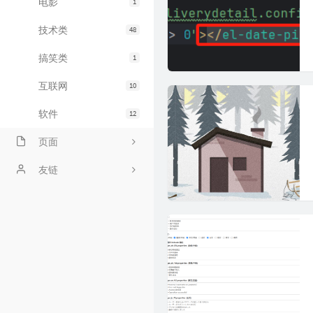
电影
1
技术类
48
搞笑类
1
互联网
10
软件
12
页面
关于
友链
links
友人C的博客
时光机
阳兄的博客
bilibili追番
标签云
友人帐