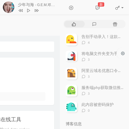
少年与海
新
- G.E.M.邓紫棋
1
Forever Young (Live)
朴树
热
最
随
2
清白之年 (Live)
朴树
门
新
机
文
评
文
告别手动录入！这款轻量级“发票助手”让财务效率翻倍
3
少年与海
G.E.M.邓紫棋
章
论
章
评
4
4
Nothings Gonna Change My Love
论
数：
将电脑文件夹变为手机可以访问
For You
George Benson
5
SpongeBob Squarepants-
评
3
SpongeBob Squarepants Theme (TØm
论
6
Closer
The Chainsmokers / Halsey
数：
阿里云域名优惠口令（2025年）
Bootleg)（TØm Remix）
TØm
评
3
论
数：
服务端php获取微信推送的信息并解密支持所有php版本
评
3
论
数：
此内容被密码保护
评
0
论
tom 的在线工具
数：
博客信息