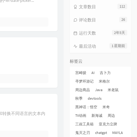
e-picker...
文章数目
112
评论数目
26
运行天数
2年5天
最后活动
1 星期前
标签云
宫崎骏
AI
吉卜力
寻梦环游记
米格尔
周边商品
Java
米老鼠
秋季
devtools
黑神话：悟空
米奇
理和转换不同语言的文本内
TV动画
新海诚
周边
三叔工具箱
亚克力立牌
鬼灭之刃
chatgpt
MAYLA