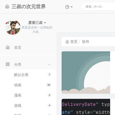
三叔の次元世界
废柴三叔
简直是没有一点用处的
大叔。
首页
软件
首页
分类
默认分类
7
动画
56
漫画
0
游戏
4