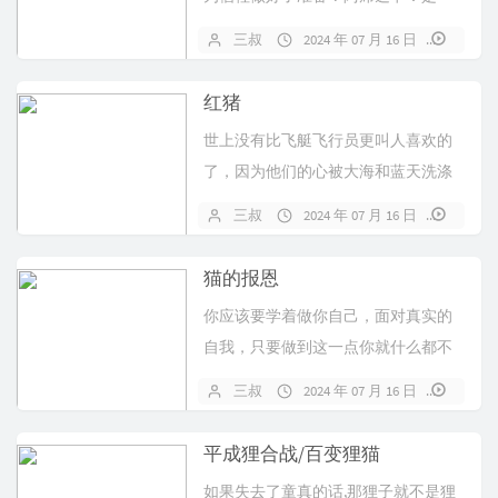
的，在我的箭射向它的时候，就已经
三叔
2024 年 07 月 16 日
播放
做好了准备。
红猪
世上没有比飞艇飞行员更叫人喜欢的
了，因为他们的心被大海和蓝天洗涤
过。
三叔
2024 年 07 月 16 日
播放
猫的报恩
你应该要学着做你自己，面对真实的
自我，只要做到这一点你就什么都不
用惧怕。
三叔
2024 年 07 月 16 日
播放
平成狸合战/百变狸猫
如果失去了童真的话,那狸子就不是狸