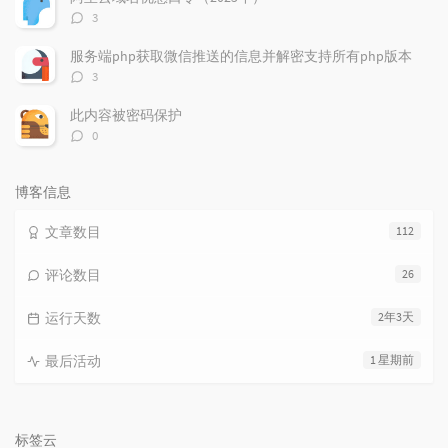
评
3
论
数：
服务端php获取微信推送的信息并解密支持所有php版本
评
3
论
数：
此内容被密码保护
评
0
论
数：
博客信息
文章数目
112
评论数目
26
运行天数
2年3天
最后活动
1 星期前
标签云