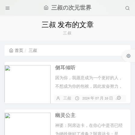
三叔の次元世界
三叔 发布的文章
三叔
首页
三叔
侧耳倾听
因为你，我愿意成为一个更好的人，
不想成为你的包袱，因此发奋努力，
只是为了想要证明我足以与你相配。
三叔
2024 年 07 月 16 日
播放
幽灵公主
神婆：阿席达卡，在你心中是否已经
为牺牲做好了准备？阿席达卡：是