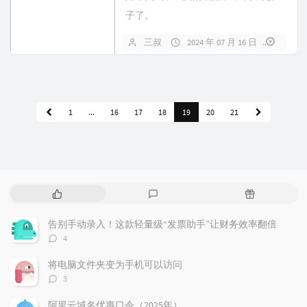
子了。
三叔
2024 年 07 月 16 日
播放
1
...
16
17
18
19
20
21
热
最
随
门
新
机
文
评
文
告别手动录入！这款轻量级“发票助手”让财务效率翻倍
章
论
章
评
4
论
数：
将电脑文件夹变为手机可以访问
评
3
论
数：
阿里云域名优惠口令（2025年）